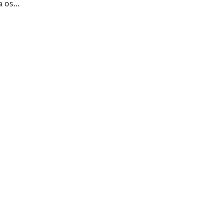
 os...